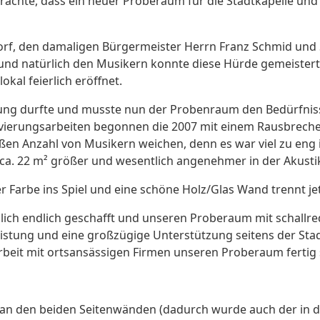
achte, dass ein neuer Proberaum für die Stadtkapelle und
dorf, den damaligen Bürgermeister Herrn Franz Schmid und 
nd natürlich den Musikern konnte diese Hürde gemeister
kal feierlich eröffnet.
zung durfte und musste nun der Probenraum den Bedürfni
ovierungsarbeiten begonnen die 2007 mit einem Rausbrech
ßen Anzahl von Musikern weichen, denn es war viel zu eng
. 22 m² größer und wesentlich angenehmer in der Akusti
 Farbe ins Spiel und eine schöne Holz/Glas Wand trennt 
hlich endlich geschafft und unseren Proberaum mit schal
leistung und eine großzügige Unterstützung seitens der St
eit mit ortsansässigen Firmen unseren Proberaum fertig s
an den beiden Seitenwänden (dadurch wurde auch der in 