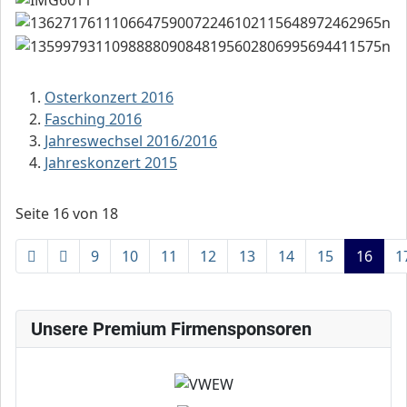
Osterkonzert 2016
Fasching 2016
Jahreswechsel 2016/2016
Jahreskonzert 2015
Seite 16 von 18
9
10
11
12
13
14
15
16
1
Unsere Premium Firmensponsoren