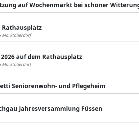
etzung auf Wochenmarkt bei schöner Witterun
 Rathausplatz
6 Marktoberdorf
 2026 auf dem Rathausplatz
6 Marktoberdorf
netti Seniorenwohn- und Pflegeheim
chgau Jahresversammlung Füssen